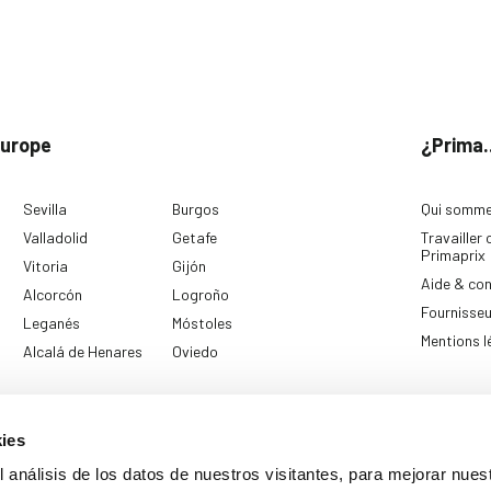
Europe
¿Prima.
Sevilla
Burgos
Qui somme
Valladolid
Getafe
Travailler 
Primaprix
Vitoria
Gijón
Aide & co
Alcorcón
Logroño
Fournisse
Leganés
Móstoles
Mentions l
Alcalá de Henares
Oviedo
ies
 análisis de los datos de nuestros visitantes, para mejorar nuest