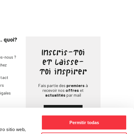
.. quoi?
Inscris-toi
s-nous ?
et laisse-
chez
toi inspirer
ntact
urs
Fais partie des
premiers
à
recevoir nos
offres
et
égales
actualités
par mail
S'inscrire
Permitir todas
ro sitio web,