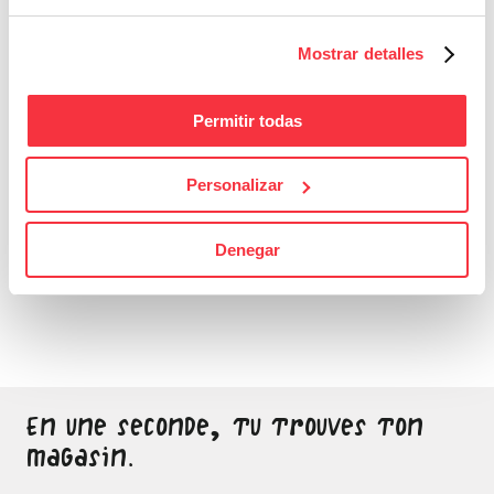
Mostrar detalles
Permitir todas
Personalizar
Bons Plans
Denegar
Sois attentif, ne laisse
passer aucune bonne
affaire
En une seconde, tu trouves ton
magasin.