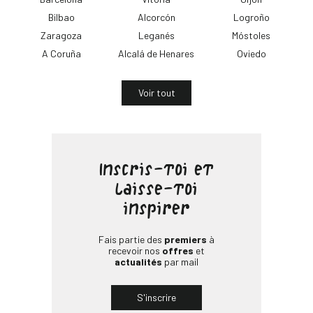
Bilbao
Alcorcón
Logroño
Zaragoza
Leganés
Móstoles
A Coruña
Alcalá de Henares
Oviedo
Voir tout
Inscris-toi et
laisse-toi
inspirer
Fais partie des
premiers
à
recevoir nos
offres
et
actualités
par mail
S'inscrire