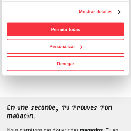
Mostrar detalles
Permitir todas
Personalizar
Bons Plans
Sois attentif, ne laisse
Denegar
passer aucune bonne
affaire
En une seconde, tu trouves ton
magasin.
Nous n’arrêtons pas d’ouvrir des
magasins
. Tu en