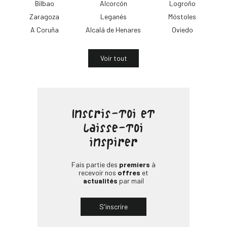
Bilbao
Alcorcón
Logroño
Zaragoza
Leganés
Móstoles
A Coruña
Alcalá de Henares
Oviedo
Voir tout
Inscris-toi et
laisse-toi
inspirer
Fais partie des
premiers
à
recevoir nos
offres
et
actualités
par mail
S'inscrire