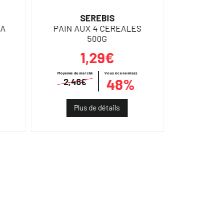
SEREBIS
CAM
RA
PAIN AUX 4 CEREALES
SACS P
500G
1,29€
Moyenne du marché
Vous économisez
48%
2,46€
Plus de détails
Pl