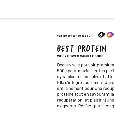
Voir les contenus liés sur
BEST PROTEIN
-
WHEY POWER VANILLE 500G
Descripción
Découvre le pouvoir premium 
500g pour maximiser tes perf
dynamise tes muscles et attei
Elle s’intègre facilement dan
entraînement pour une récupé
protéiné tout en savourant la
récupération, et plaisir réun
exigeants. Perfect pour ton q