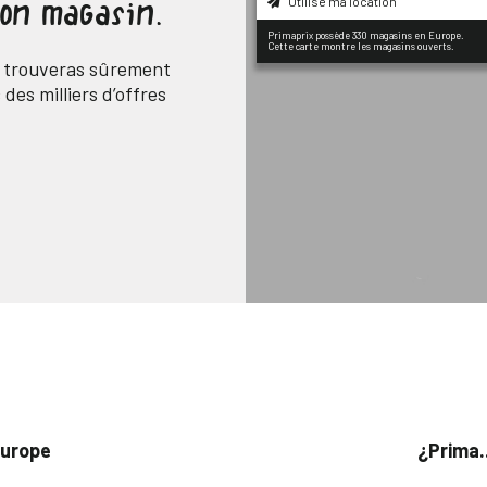
Utilise ma location
ton magasin.
Primaprix possède 330 magasins en Europe.
Cette carte montre les magasins ouverts.
n trouveras sûrement
des milliers d’offres
Europe
¿Prima.