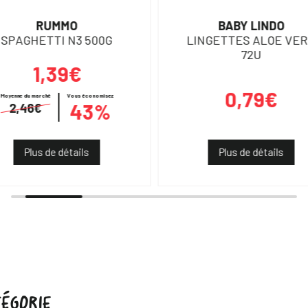
RUMMO
BABY LINDO
SPAGHETTI N3 500G
LINGETTES ALOE VE
72U
1,39€
0,79€
Moyenne du marché
Vous économisez
43%
2,46€
Plus de détails
Plus de détails
ÉGORIE