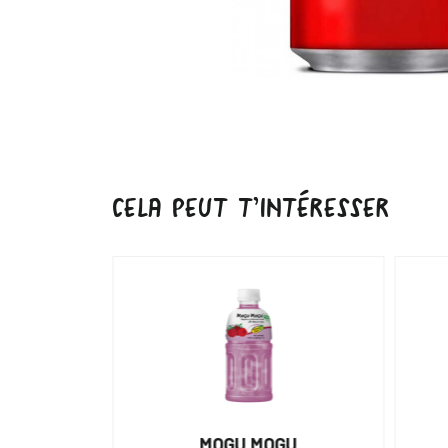
CELA PEUT T’INTÉRESSER
URAL
MOGU MOGU