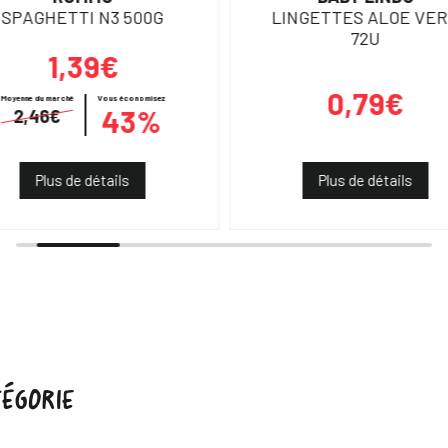
SPAGHETTI N3 500G
LINGETTES ALOE VE
72U
1,39€
0,79€
Moyenne du marché
Vous économisez
43%
2,46€
Plus de détails
Plus de détails
ÉGORIE