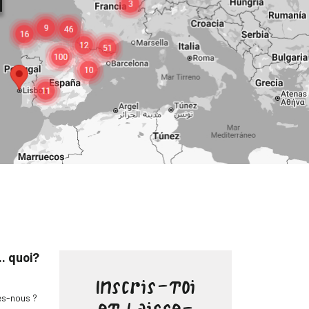
.. quoi?
Inscris-toi
s-nous ?