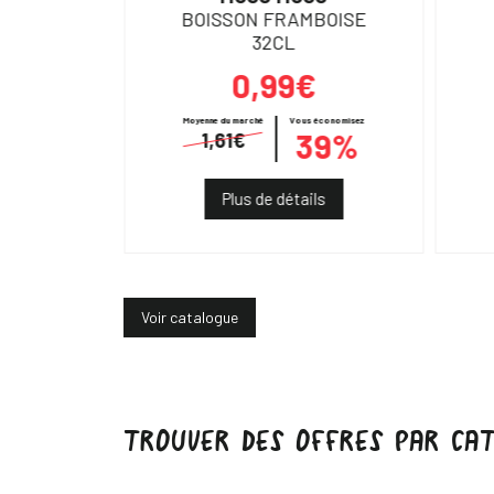
500ML
BOISSON FRAMBOISE
32CL
0,99€
€
Moyenne du marché
Vous économisez
39%
1,61€
ils
Plus de détails
Voir catalogue
TROUVER DES OFFRES PAR CAT