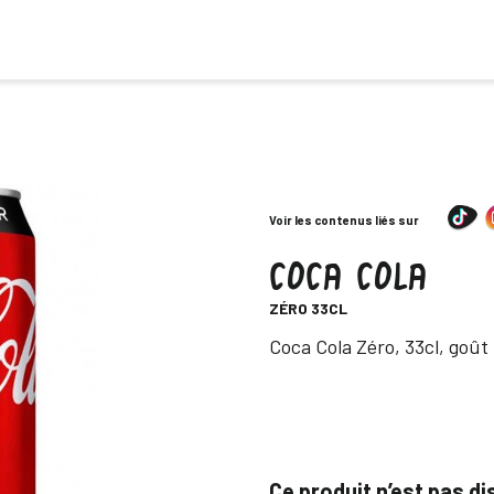
Voir les contenus liés sur
COCA COLA
-
ZÉRO 33CL
Descripción
Coca Cola Zéro, 33cl, goût
Ce produit n’est pas d