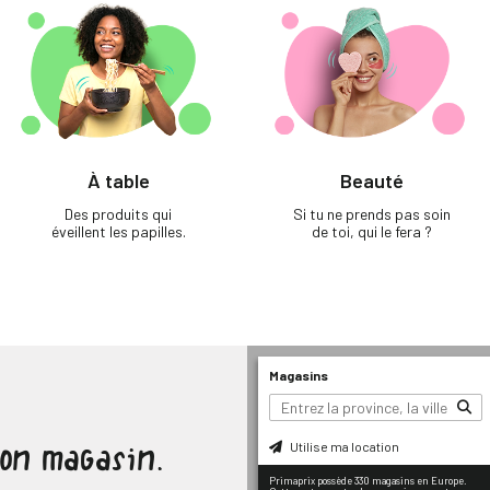
À table
Beauté
Des produits qui
Si tu ne prends pas soin
éveillent les papilles.
de toi, qui le fera ?
Magasins
Utilise ma location
ton magasin.
Primaprix possède 330 magasins en Europe.