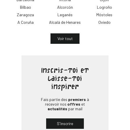
Bilbao
Alcorcón
Logroño
Zaragoza
Leganés
Móstoles
A Coruña
Alcalá de Henares
Oviedo
Voir tout
Inscris-toi et
laisse-toi
inspirer
Fais partie des
premiers
à
recevoir nos
offres
et
actualités
par mail
S'inscrire