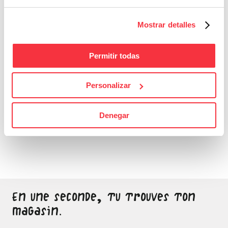
Mostrar detalles
Permitir todas
Personalizar
Bons Plans
Denegar
Sois attentif, ne laisse
passer aucune bonne
affaire
En une seconde, tu trouves ton
magasin.