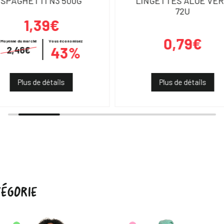
SPAGHETTI N3 500G
LINGETTES ALOE VE
72U
1,39€
0,79€
Moyenne du marché
Vous économisez
43%
2,46€
Plus de détails
Plus de détails
ÉGORIE