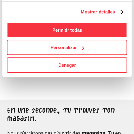
Mostrar detalles
Permitir todas
Personalizar
Bons Plans
Sois attentif, ne laisse
Denegar
passer aucune bonne
affaire
En une seconde, tu trouves ton
magasin.
Nous n’arrêtons pas d’ouvrir des
magasins
. Tu en