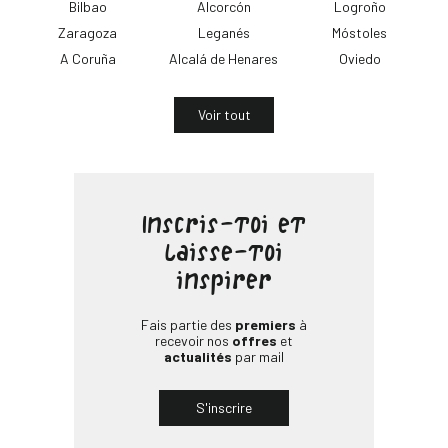
Bilbao
Alcorcón
Logroño
Zaragoza
Leganés
Móstoles
A Coruña
Alcalá de Henares
Oviedo
Voir tout
Inscris-toi et
laisse-toi
inspirer
Fais partie des
premiers
à
recevoir nos
offres
et
actualités
par mail
S'inscrire