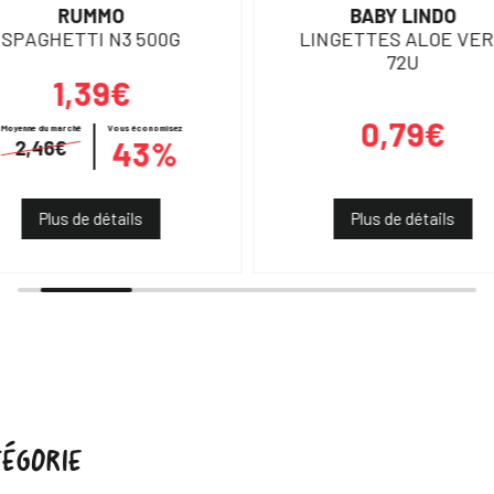
RUMMO
BABY LINDO
SPAGHETTI N3 500G
LINGETTES ALOE VE
72U
1,39€
0,79€
Moyenne du marché
Vous économisez
43%
2,46€
Plus de détails
Plus de détails
ÉGORIE