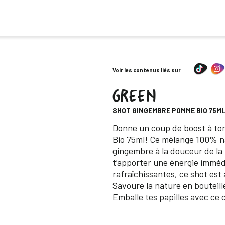
Voir les contenus liés sur
GREEN
-
SHOT GINGEMBRE POMME BIO 75M
Descripción
Donne un coup de boost à to
Bio 75ml! Ce mélange 100% na
gingembre à la douceur de l
t’apporter une énergie imméd
rafraîchissantes, ce shot est
Savoure la nature en bouteille
Emballe tes papilles avec ce 