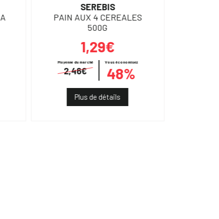
SEREBIS
CAM
RA
PAIN AUX 4 CEREALES
SACS P
500G
1,29€
Moyenne du marché
Vous économisez
48%
2,46€
Plus de détails
Pl