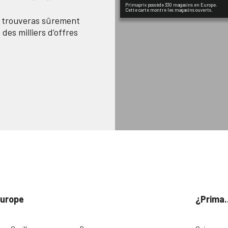
Primaprix possède 330 magasins en Europe.
Cette carte montre les magasins ouverts.
n trouveras sûrement
des milliers d’offres
Europe
¿Prima.