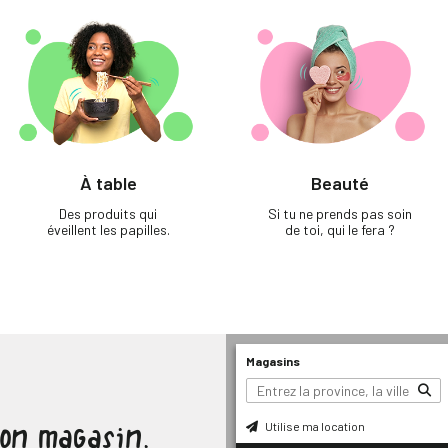
À table
Beauté
Des produits qui
Si tu ne prends pas soin
éveillent les papilles.
de toi, qui le fera ?
Magasins
Utilise ma location
ton magasin.