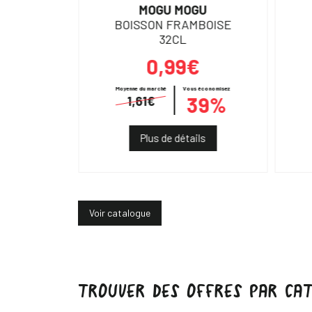
URAL
MOGU MOGU
500ML
BOISSON FRAMBOISE
32CL
0,99€
€
Moyenne du marché
Vous économisez
39%
1,61€
ils
Plus de détails
Voir catalogue
TROUVER DES OFFRES PAR CAT