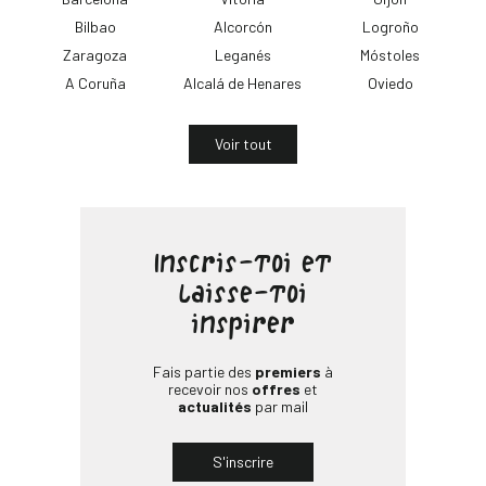
Bilbao
Alcorcón
Logroño
Zaragoza
Leganés
Móstoles
A Coruña
Alcalá de Henares
Oviedo
Voir tout
Inscris-toi et
laisse-toi
inspirer
Fais partie des
premiers
à
recevoir nos
offres
et
actualités
par mail
S'inscrire