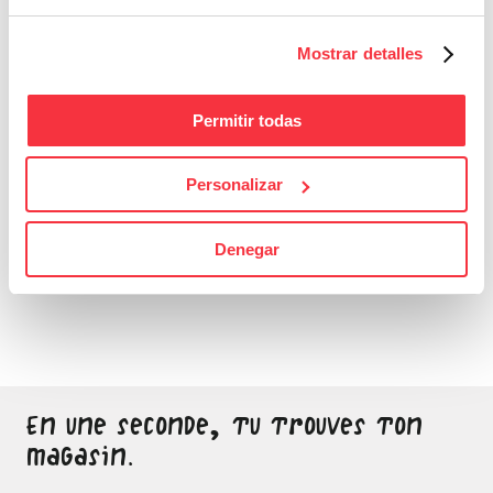
Mostrar detalles
Permitir todas
Personalizar
Bons Plans
Denegar
Sois attentif, ne laisse
passer aucune bonne
affaire
En une seconde, tu trouves ton
magasin.