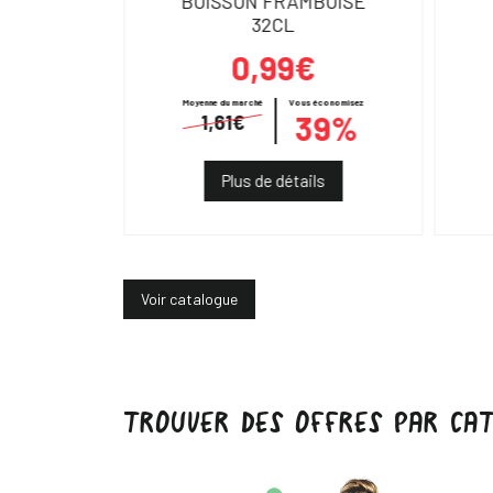
500ML
BOISSON FRAMBOISE
32CL
0,99€
€
Moyenne du marché
Vous économisez
39%
1,61€
ils
Plus de détails
Voir catalogue
TROUVER DES OFFRES PAR CAT