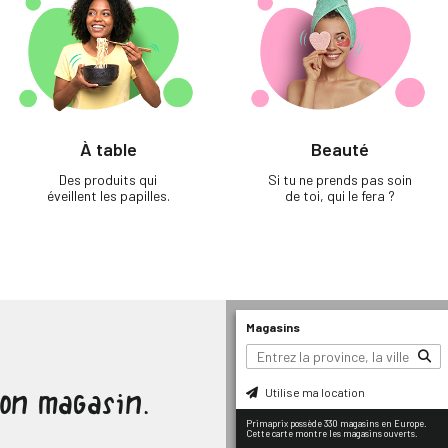
À table
Beauté
Des produits qui
Si tu ne prends pas soin
éveillent les papilles.
de toi, qui le fera ?
Magasins
Utilise ma location
ton magasin.
Primaprix possède 330 magasins en Europe.
Cette carte montre les magasins ouverts.