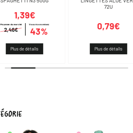
SPAGHETTI N3 500G
LINGETTES ALOE VE
72U
1,39€
0,79€
Moyenne du marché
Vous économisez
43%
2,46€
Plus de détails
Plus de détails
ÉGORIE