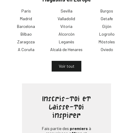
Paris
Sevilla
Burgos
Madrid
Valladolid
Getafe
Barcelona
Vitoria
Gijón
Bilbao
Alcorcón
Logroño
Zaragoza
Leganés
Móstoles
A Coruña
Alcalá de Henares
Oviedo
Voir tout
Inscris-toi et
laisse-toi
inspirer
Fais partie des
premiers
à