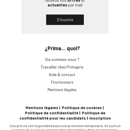
recevoir nos
offres
et
actualités
par mail
S'inscrire
¿Prima... quoi?
Qui sommes-nous ?
Travailler chez Primaprix
Aide & contact
Fournisseurs
Mentions légales
Mentions légales
Politique de cookies
Politique de confidentialité
Politique de
confidentialité pour les candidats
Inscription
Ces prix ne correspondent à aucune promotion temporaire. Ils sont un
exemple de quelques opportunités disponibles dans nos magasins.