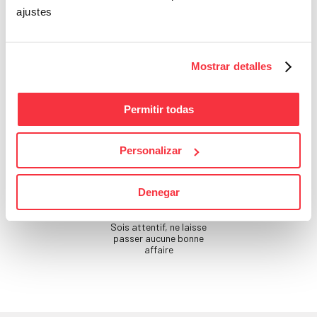
ajustes
Beauté
Si tu ne prends pas soin
de toi, qui le fera ?
Mostrar detalles
Permitir todas
Personalizar
Denegar
Bons Plans
Sois attentif, ne laisse
passer aucune bonne
affaire