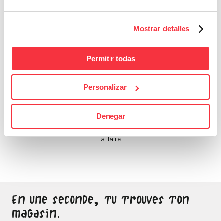
de toi, qui le fera ?
Mostrar detalles
Permitir todas
Personalizar
Bons Plans
Denegar
Sois attentif, ne laisse
passer aucune bonne
affaire
En une seconde, tu trouves ton
magasin.