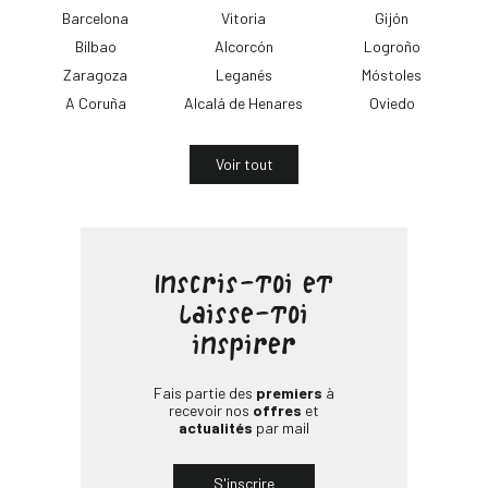
Barcelona
Vitoria
Gijón
Bilbao
Alcorcón
Logroño
Zaragoza
Leganés
Móstoles
A Coruña
Alcalá de Henares
Oviedo
Voir tout
Inscris-toi et
laisse-toi
inspirer
Fais partie des
premiers
à
recevoir nos
offres
et
actualités
par mail
S'inscrire