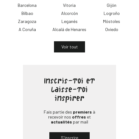
Barcelona
Vitoria
Gijón
Bilbao
Alcorcón
Logroño
Zaragoza
Leganés
Móstoles
A Coruña
Alcalá de Henares
Oviedo
Voir tout
Inscris-toi et
laisse-toi
inspirer
Fais partie des
premiers
à
recevoir nos
offres
et
actualités
par mail
S'inscrire