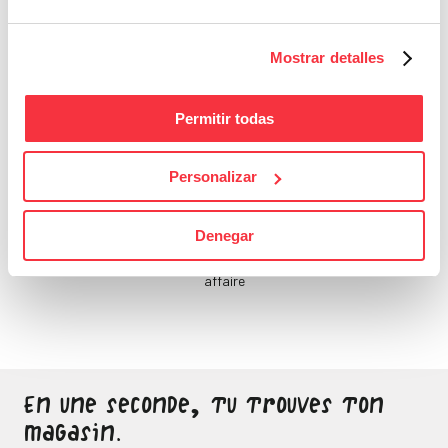
de toi, qui le fera ?
Mostrar detalles
Permitir todas
Personalizar
Bons Plans
Denegar
Sois attentif, ne laisse
passer aucune bonne
affaire
En une seconde, tu trouves ton
magasin.