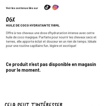
Voir les contenus liés sur
OGX
-
HUILE DE COCO HYDRATANTE 118ML
Descripción
Offre à tes cheveux une dose d’hydratation intense avec cette
huile de coco magique. Parfaite pour nourrir les cheveux secs et
ternes, elle apporte éclat et douceur en un rien de temps. Idéale
pour une routine capillaire fun, légère et exotique!
Ce produit n’est pas disponible en magasin
pour le moment.
CELA PEUT T’INTÉRESSER