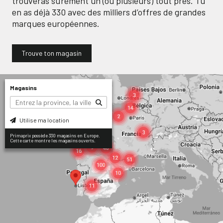
trouveras sûrement un (ou plusieurs) tout près. Tu
en as déjà
330
avec des milliers d’offres de grandes
marques européennes.
Trouve ton magasin
Magasins
Utilise ma location
Primaprix possède 330 magasins en Europe.
Cette carte montre les magasins ouverts.