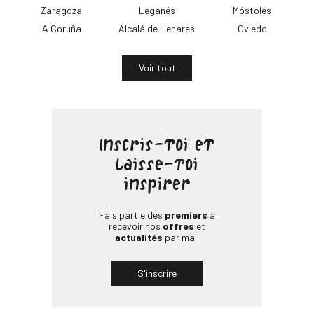
Zaragoza
Leganés
Móstoles
A Coruña
Alcalá de Henares
Oviedo
Voir tout
Inscris-toi et
laisse-toi
inspirer
Fais partie des
premiers
à
recevoir nos
offres
et
actualités
par mail
S'inscrire