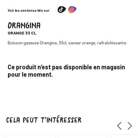
Voir les contenus liés sur
ORANGINA
-
ORANGE 33 CL
Descripción
Boisson gazeuse Orangina, 33cl, saveur orange, rafraîchissante.
Ce produit n’est pas disponible en magasin
pour le moment.
CELA PEUT T’INTÉRESSER