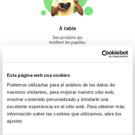
À table
Des produits qui
éveillent les papilles.
Esta página web usa cookies
Podemos utilizarlas para el análisis de los datos de
nuestros visitantes, para mejorar nuestro sitio web,
mostrar contenido personalizado y brindarle una
Beauté
excelente experiencia en el sitio web. Para obtener más
información sobre las cookies que utilizamos, abre los
Si tu ne prends pas soin
de toi, qui le fera ?
ajustes