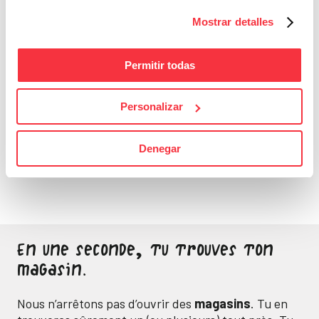
Mostrar detalles
Permitir todas
Personalizar
Bons Plans
Sois attentif, ne laisse
Denegar
passer aucune bonne
affaire
En une seconde, tu trouves ton
magasin.
Nous n’arrêtons pas d’ouvrir des
magasins
. Tu en