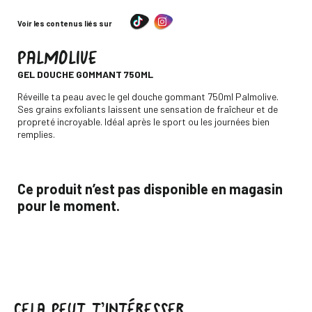
Voir les contenus liés sur
PALMOLIVE
-
GEL DOUCHE GOMMANT 750ML
Descripción
Réveille ta peau avec le gel douche gommant 750ml Palmolive.
Ses grains exfoliants laissent une sensation de fraîcheur et de
propreté incroyable. Idéal après le sport ou les journées bien
remplies.
Ce produit n’est pas disponible en magasin
pour le moment.
CELA PEUT T’INTÉRESSER