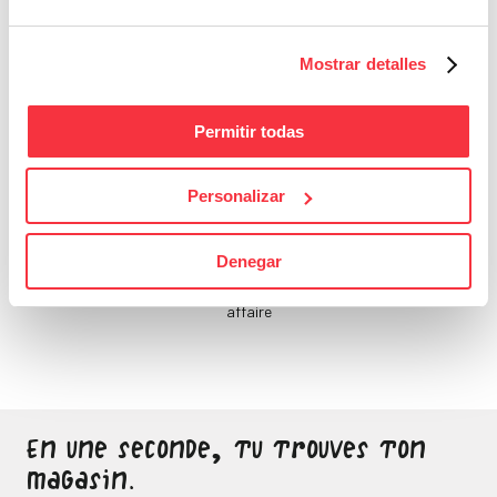
de toi, qui le fera ?
Mostrar detalles
Permitir todas
Personalizar
Bons Plans
Denegar
Sois attentif, ne laisse
passer aucune bonne
affaire
En une seconde, tu trouves ton
magasin.