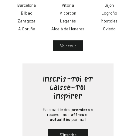
Barcelona
Vitoria
Gijón
Bilbao
Alcorcón
Logroño
Zaragoza
Leganés
Móstoles
A Coruña
Alcalá de Henares
Oviedo
Voir tout
Inscris-toi et
laisse-toi
inspirer
Fais partie des
premiers
à
recevoir nos
offres
et
actualités
par mail
S'inscrire