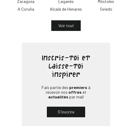
Zaragoza
Leganés
Móstoles
A Coruña
Alcalá de Henares
Oviedo
Voir tout
Inscris-toi et
laisse-toi
inspirer
Fais partie des
premiers
à
recevoir nos
offres
et
actualités
par mail
S'inscrire