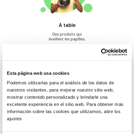
À table
Des produits qui
éveillent les papilles.
Esta página web usa cookies
Podemos utilizarlas para el análisis de los datos de
nuestros visitantes, para mejorar nuestro sitio web,
mostrar contenido personalizado y brindarle una
Beauté
excelente experiencia en el sitio web. Para obtener más
información sobre las cookies que utilizamos, abre los
Si tu ne prends pas soin
de toi, qui le fera ?
ajustes