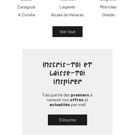
Zaragoza
Leganés
Móstoles
A Coruña
Alcalá de Henares
Oviedo
Voir tout
Inscris-toi et
laisse-toi
inspirer
Fais partie des
premiers
à
recevoir nos
offres
et
actualités
par mail
S'inscrire