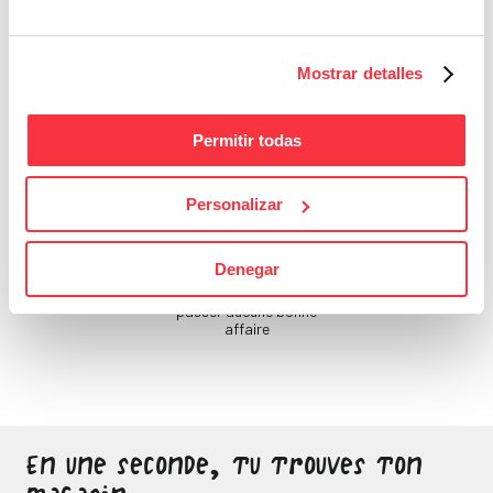
Si tu ne prends pas soin
de toi, qui le fera ?
Mostrar detalles
Permitir todas
Personalizar
Bons Plans
Denegar
Sois attentif, ne laisse
passer aucune bonne
affaire
En une seconde, tu trouves ton