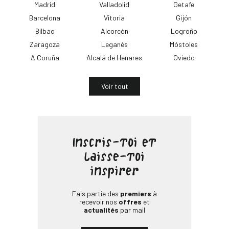
Madrid
Valladolid
Getafe
Barcelona
Vitoria
Gijón
Bilbao
Alcorcón
Logroño
Zaragoza
Leganés
Móstoles
A Coruña
Alcalá de Henares
Oviedo
Voir tout
Inscris-toi et
laisse-toi
inspirer
Fais partie des
premiers
à
recevoir nos
offres
et
actualités
par mail