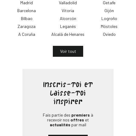
Madrid
Valladolid
Getafe
Barcelona
Vitoria
Gijón
Bilbao
Alcorcón
Logroño
Zaragoza
Leganés
Móstoles
A Coruña
Alcalá de Henares
Oviedo
Voir tout
Inscris-toi et
laisse-toi
inspirer
Fais partie des
premiers
à
recevoir nos
offres
et
actualités
par mail