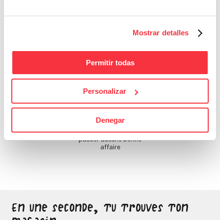
Si tu ne prends pas soin
de toi, qui le fera ?
Mostrar detalles
Permitir todas
Personalizar
Bons Plans
Denegar
Sois attentif, ne laisse
passer aucune bonne
affaire
En une seconde, tu trouves ton