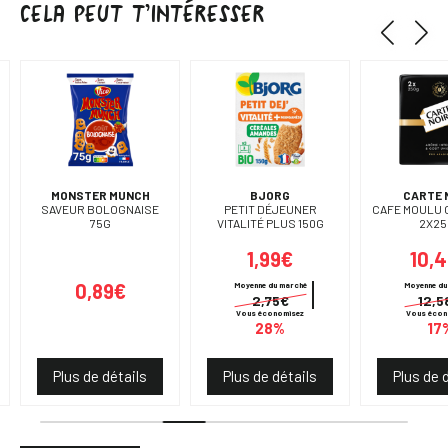
CELA PEUT T’INTÉRESSER
MONSTER MUNCH
BJORG
CARTE 
SAVEUR BOLOGNAISE
PETIT DÉJEUNER
CAFE MOULU 
75G
VITALITÉ PLUS 150G
2X25
1,99€
10,
0,89€
Moyenne du marché
Moyenne du
2,75€
12,5
Vous économisez
Vous écon
28%
17
Plus de détails
Plus de détails
Plus de 