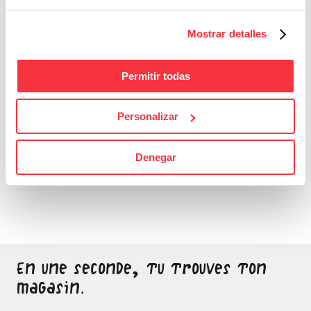
Mostrar detalles
Permitir todas
Personalizar
Bons Plans
Denegar
Sois attentif, ne laisse
passer aucune bonne
affaire
En une seconde, tu trouves ton
magasin.