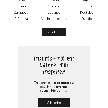
Bilbao
Alcorcón
Logroño
Zaragoza
Leganés
Móstoles
A Coruña
Alcalá de Henares
Oviedo
Voir tout
Inscris-toi et
laisse-toi
inspirer
Fais partie des
premiers
à
recevoir nos
offres
et
actualités
par mail
S'inscrire