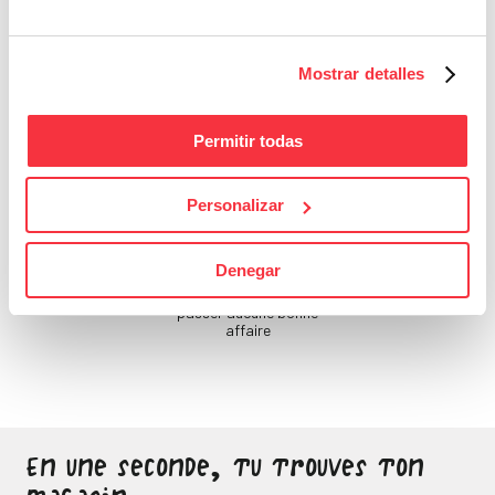
Si tu ne prends pas soin
de toi, qui le fera ?
Mostrar detalles
Permitir todas
Personalizar
Bons Plans
Denegar
Sois attentif, ne laisse
passer aucune bonne
affaire
En une seconde, tu trouves ton