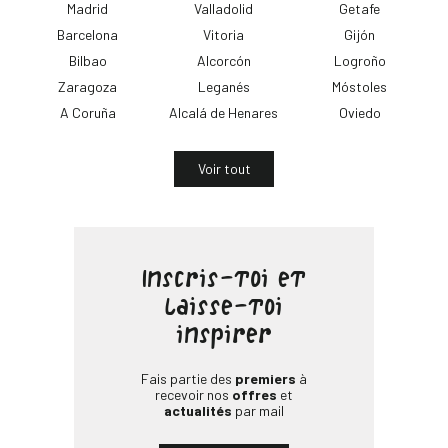
Madrid
Valladolid
Getafe
Barcelona
Vitoria
Gijón
Bilbao
Alcorcón
Logroño
Zaragoza
Leganés
Móstoles
A Coruña
Alcalá de Henares
Oviedo
Voir tout
Inscris-toi et
laisse-toi
inspirer
Fais partie des
premiers
à
recevoir nos
offres
et
actualités
par mail