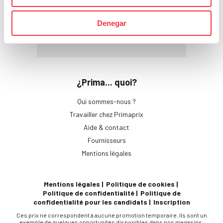
actualités
par mail
Denegar
S'inscrire
¿Prima... quoi?
Qui sommes-nous ?
Travailler chez Primaprix
Aide & contact
Fournisseurs
Mentions légales
Mentions légales
Politique de cookies
Politique de confidentialité
Politique de
confidentialité pour les candidats
Inscription
Ces prix ne correspondent à aucune promotion temporaire. Ils sont un
exemple de quelques opportunités disponibles dans nos magasins.