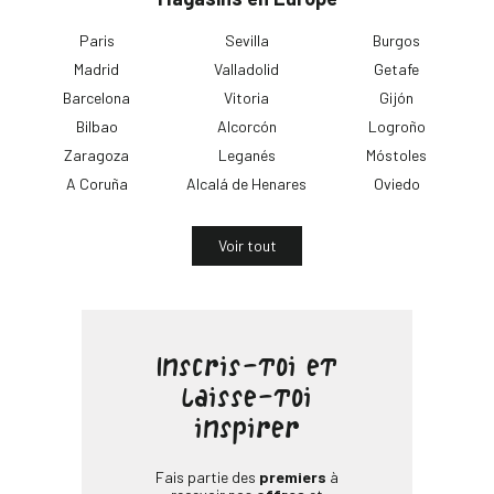
Paris
Sevilla
Burgos
Madrid
Valladolid
Getafe
Barcelona
Vitoria
Gijón
Bilbao
Alcorcón
Logroño
Zaragoza
Leganés
Móstoles
A Coruña
Alcalá de Henares
Oviedo
Voir tout
Inscris-toi et
laisse-toi
inspirer
Fais partie des
premiers
à