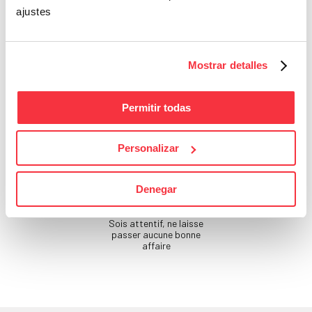
ajustes
Beauté
Si tu ne prends pas soin
de toi, qui le fera ?
Mostrar detalles
Permitir todas
Personalizar
Denegar
Bons Plans
Sois attentif, ne laisse
passer aucune bonne
affaire