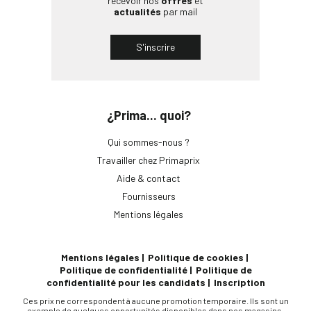
recevoir nos
offres
et
actualités
par mail
S'inscrire
¿Prima... quoi?
Qui sommes-nous ?
Travailler chez Primaprix
Aide & contact
Fournisseurs
Mentions légales
Mentions légales
Politique de cookies
Politique de confidentialité
Politique de
confidentialité pour les candidats
Inscription
Ces prix ne correspondent à aucune promotion temporaire. Ils sont un
exemple de quelques opportunités disponibles dans nos magasins.