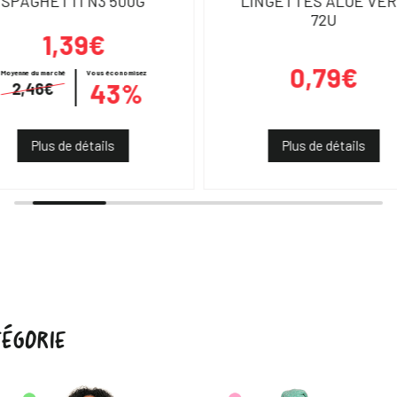
SPAGHETTI N3 500G
LINGETTES ALOE VE
72U
1,39€
0,79€
Moyenne du marché
Vous économisez
43%
2,46€
Plus de détails
Plus de détails
ÉGORIE