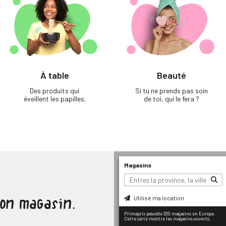
À table
Beauté
Des produits qui
Si tu ne prends pas soin
éveillent les papilles.
de toi, qui le fera ?
Magasins
Utilise ma location
ton magasin.
Primaprix possède 330 magasins en Europe.
Cette carte montre les magasins ouverts.