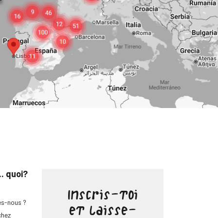
.. quoi?
Inscris-toi
s-nous ?
et laisse-
chez