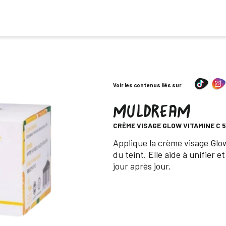
Voir les contenus liés sur
MULDREAM
-
CRÈME VISAGE GLOW VITAMINE C 
Descripción
Applique la crème visage Glo
du teint. Elle aide à unifier 
jour après jour.