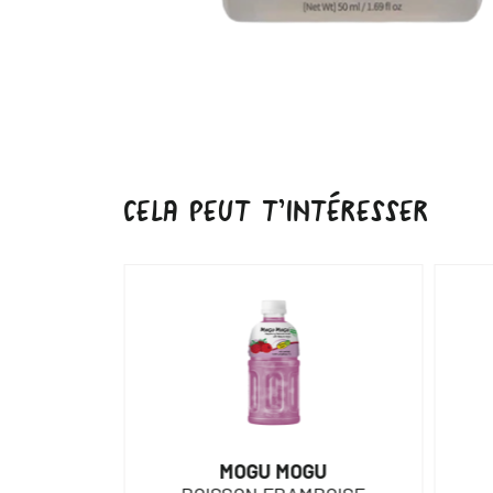
CELA PEUT T’INTÉRESSER
URAL
MOGU MOGU